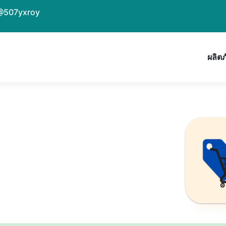
@507yxroy
ผลิต