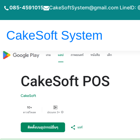
ข้าม
085-4591015
CakeSoftSystem@gmail.com LineID: 
ไป
ยัง
เนื้อหา
CakeSoft System